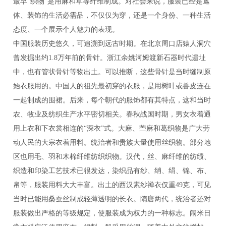
最早“织物”是用麻和草等纤维制成。对社会来说，服装已经是遮
体、装饰的生活必需品，不仅仅为穿，还是一个身份、一种生活
态度、一个展示个人魅力的表现。
中国服装历史悠久，可追溯到远古时期。在北京周口店猿人洞穴
曾发掘出约1.8万年前的骨针。浙江余姚河姆渡新石器时代遗址
中，也有管状骨针等物出土。可以推断，这些骨针是当时缝制原
始衣服用的。中国人的祖先最初穿的衣服，是用树叶或兽皮连在
一起制成的围裙。后来，每个朝代的服饰都有其特点，这和当时
农、牧业及纺织生产水平密切相关。春秋战国时期，男女衣着通
用上衣和下衣裳相连的“深衣”式。大麻、苎麻和葛织物是广大劳
动人民的大宗衣着用料。统治者和贵族大量使用丝织物。部分地
区也用毛、羽和木棉纤维纺织织物。汉代，丝、麻纤维的纺绩、
织造和印染工艺技术已很发达，染织品有纱、绡、绢、锦、布、
帛等，服装用料大大丰富。出土的西汉素纱禅衣仅重49克，可见
当时已能用桑蚕丝制成轻薄透明的长衣。隋唐两代，统治者还对
服装做出严格的等级规定，使服装成为权力的一种标志。闹米日